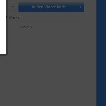
In den
Warenkorb
hen
Merken
122-218