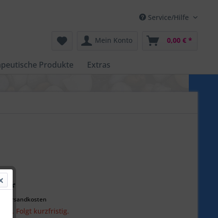
Service/Hilfe
Mein Konto
0,00 € *
peutische Produkte
Extras
€ *
l. Versandkosten
tig. Folgt kurzfristig.