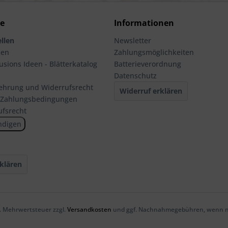
ce
Informationen
llen
Newsletter
men
Zahlungsmöglichkeiten
usions Ideen - Blätterkatalog
Batterieverordnung
Datenschutz
ehrung und Widerrufsrecht
Widerruf erklären
 Zahlungsbedingungen
ufsrecht
ndigen
klären
zl. Mehrwertsteuer zzgl.
Versandkosten
und ggf. Nachnahmegebühren, wenn ni