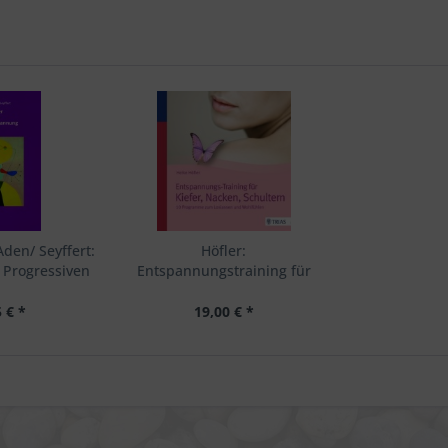
den/ Seyffert:
Höfler:
 Progressiven
Entspannungstraining für
pannung für
Kiefer, Nacken, Schultern
der
 € *
19,00 € *