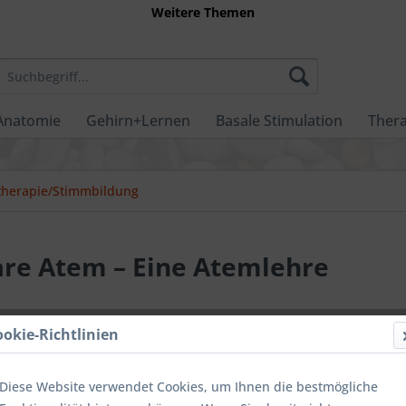
Weitere Themen
Anatomie
Gehirn+Lernen
Basale Stimulation
Thera
herapie/Stimmbildung
are Atem – Eine Atemlehre
ookie-Richtlinien
44,00 
inkl. MwSt.
zzg
Diese Website verwendet Cookies, um Ihnen die bestmögliche
Nicht vorrä