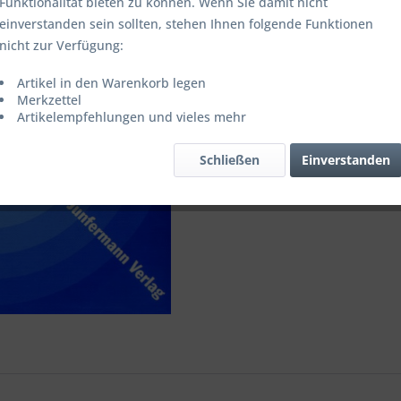
Funktionalität bieten zu können. Wenn Sie damit nicht
einverstanden sein sollten, stehen Ihnen folgende Funktionen
nicht zur Verfügung:
Vergleic
Artikel in den Warenkorb legen
Merkzettel
Artikel-Nr.:
Artikelempfehlungen und vieles mehr
Schließen
Einverstanden