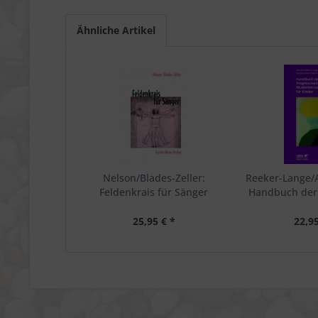
Ähnliche Artikel
Nelson/Blades-Zeller:
Reeker-Lange/A
Feldenkrais für Sänger
Handbuch der
Muskelents
Kin
25,95 € *
22,95