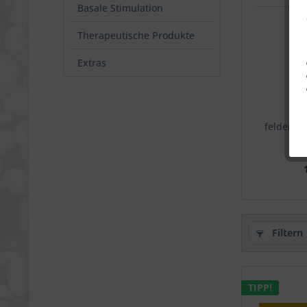
Basale Stimulation
Therapeutische Produkte
Extras
feldenkra
Filtern
TIPP!