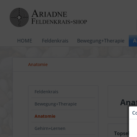
HOME
Feldenkrais
Bewegung+Therapie
A
Anatomie
Feldenkrais
Ana
Bewegung+Therapie
C
Anatomie
Gehirn+Lernen
Topseller