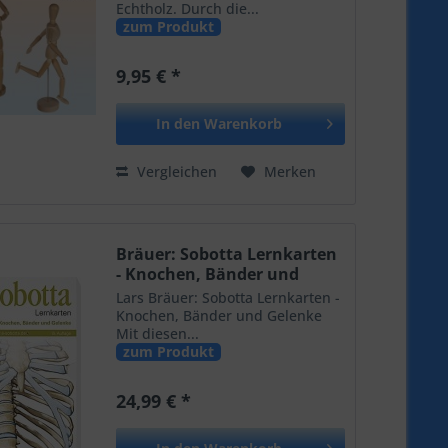
Echtholz. Durch die...
zum Produkt
9,95 € *
In den
Warenkorb
Vergleichen
Merken
Bräuer: Sobotta Lernkarten
- Knochen, Bänder und
Gelenke
Lars Bräuer: Sobotta Lernkarten -
Knochen, Bänder und Gelenke
Mit diesen...
zum Produkt
24,99 € *