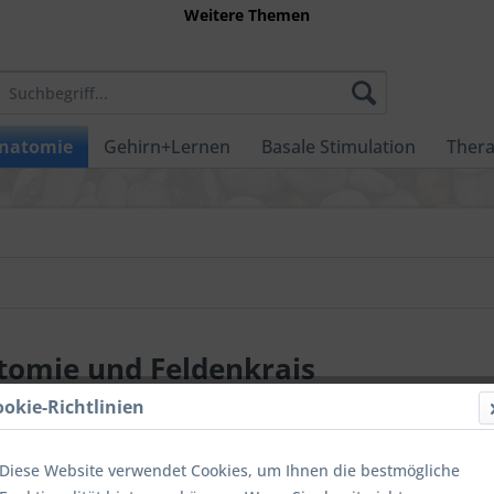
Weitere Themen
natomie
Gehirn+Lernen
Basale Stimulation
Thera
tomie und Feldenkrais
ookie-Richtlinien
Diese Website verwendet Cookies, um Ihnen die bestmögliche