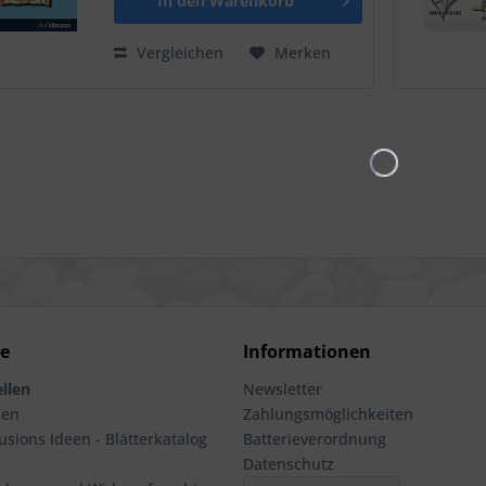
In den
Warenkorb
Vergleichen
Merken
ce
Informationen
llen
Newsletter
men
Zahlungsmöglichkeiten
usions Ideen - Blätterkatalog
Batterieverordnung
Datenschutz