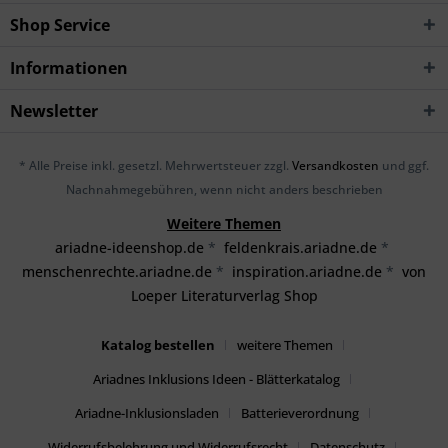
Shop Service
Informationen
Newsletter
* Alle Preise inkl. gesetzl. Mehrwertsteuer zzgl.
Versandkosten
und ggf.
Nachnahmegebühren, wenn nicht anders beschrieben
Weitere Themen
ariadne-ideenshop.de
*
feldenkrais.ariadne.de
*
menschenrechte.ariadne.de
*
inspiration.ariadne.de
*
von
Loeper Literaturverlag Shop
Katalog bestellen
weitere Themen
Ariadnes Inklusions Ideen - Blätterkatalog
Ariadne-Inklusionsladen
Batterieverordnung
Widerrufsbelehrung und Widerrufsrecht
Datenschutz